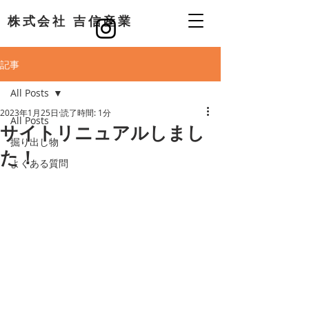
​株式会社 吉信産業
記事
All Posts
2023年1月25日
読了時間: 1分
All Posts
サイトリニュアルしまし
掘り出し物
た！
よくある質問