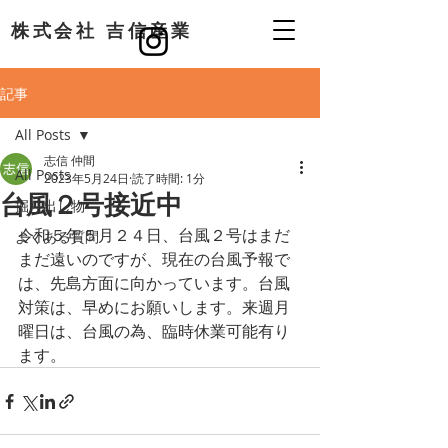
​株式会社 吉信産業
記事
All Posts
志信 仲間
All Posts
2023年5月24日
読了時間: 1分
台風２号接近中
掘り出し物
令和５年５月２４日、台風２号はまだ
よくある質問
まだ遠いのですが、現在の台風予報で
は、先島方面に向かっています。台風
対策は、早めにお願いします。来週月
曜日は、台風の為、臨時休業可能有り
ます。