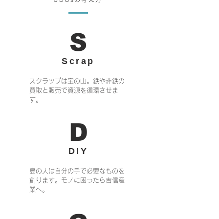
​S
Scrap
スクラップは宝の山。鉄や非鉄の
買取と販売で資源を循環させま
す。
​D
​DIY
島の人は自分の手で必要なものを
創ります。モノに困ったら吉信産
業へ。