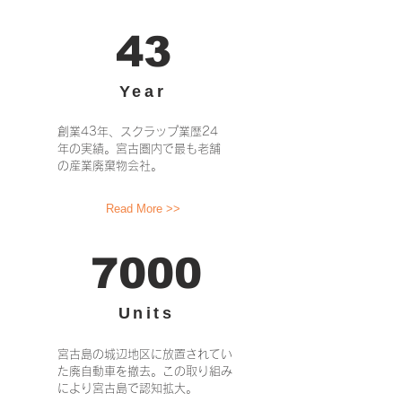
43
Year
​創業43年、スクラップ業歴24
年の実績。宮古圏内で最も老舗
の産業廃棄物会社。
Read More >>
7000
Units
​宮古島の城辺地区に放置されてい
た廃自動車を撤去。この取り組み
により宮古島で認知拡大。