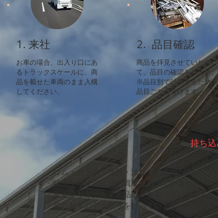
1. 来社
2. 品目確認
お車の場合、出入り口にあ
商品を拝見させていただい
るトラックスケールに、商
て、品目の確認をします。
品を載せた車両のまま入構
​※品目別で計量するため、
してください。
品目ごとに分けます
持ち込
・ゴム・ガラス・塗料・油などの異物がついてい
・特殊なバッテリーの買取は行っていません。
・家電リサイクル対象品は引き取っていません。
・廃自動車の引き取りを行っています。バイクは