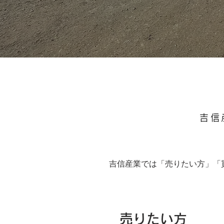
吉信
吉信産業では「売りたい方」「
​売りたい方