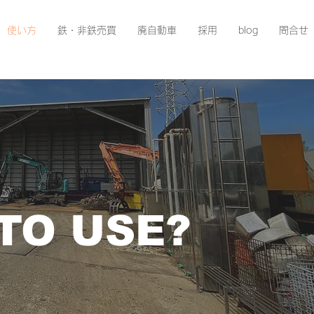
使い方
鉄・非鉄売買
廃自動車
採用
blog
問合せ
TO USE?