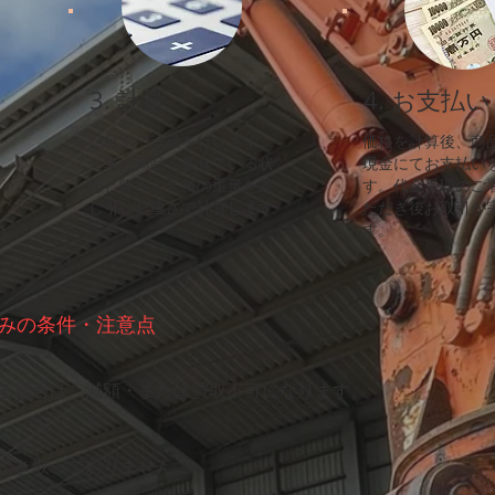
3. 計量
4. お支払い
品目別で計量を行います。
価格を計算後、商
​※車に商品を載せている状
現金にてお支払い
態と降ろした後の重量を差
す。代金受理のご
し引いた重さで計算します
ただき後お取引が
す。
みの条件・注意点
る場合は、減額・または買取不可になります。
引き取っておりません。