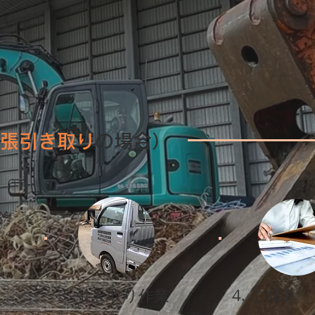
張引き取り
の場合）
3. 引き取り作業
4. ご精算