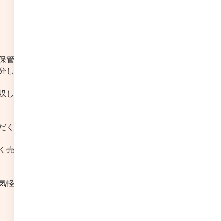
保管
分し
収し
だく
く売
気軽