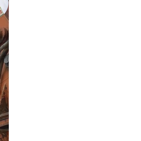
品代金を
をしま
署名をい
完了しま