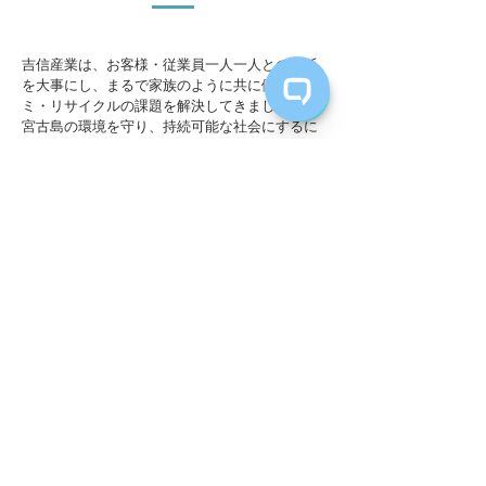
吉信産業は、お客様・従業員一人一人との関係
を大事にし、まるで家族のように共に働き、ゴ
ミ・リサイクルの課題を解決してきました。
宮古島の環境を守り、持続可能な社会にするに
は​、ゴミ・リサイクルの問題を解決するだけで
なく、協力し合い、助け合うことも大切だと考
えています。
​私たちは、島の人々に寄り添い協力し合いなが
ら、宮古島をクリーンにしていくことを目標に
し、毎日環境保護にできるだけ貢献できるよう
努力しています。