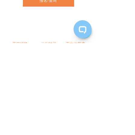
报名/查询
部分
无需经验
没有转移
无文件筛选
可以开车通勤
没有加班
​ 文书工作
职位描述
一般办公室工作
・客户和电话支持
・简单的会计工作：计算机输入处理、单据组
织、发票创建
・汽车相关资料制作提交
就业​form