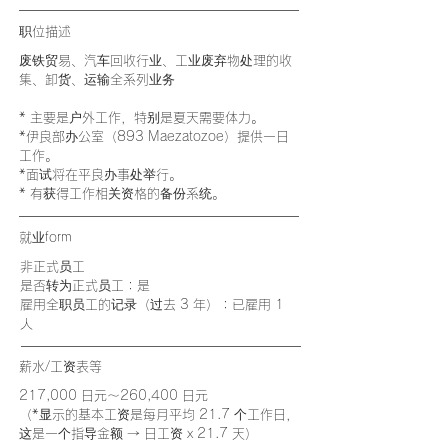
职位描述
废铁贸易、汽车回收行业、工业废弃物处理的收
集、卸货、运输全系列业务
* 主要是户外工作，特别是夏天需要体力。
*伊良部办公室（893 Maezatozoe）提供一日
工作。
*面试将在平良办事处举行。
* 有获得工作相关资格的备份系统。
就业​form
非正式员工
是否转为正式员工：是
雇用全职员工的记录（过去 3 年）：已雇用 1
人
薪水/
工资表等
217,000 日元～260,400 日元
（*显示的基本工资是每月平均 21.7 个工作日，
这是一个指导金额 → 日工资 x 21.7 天）