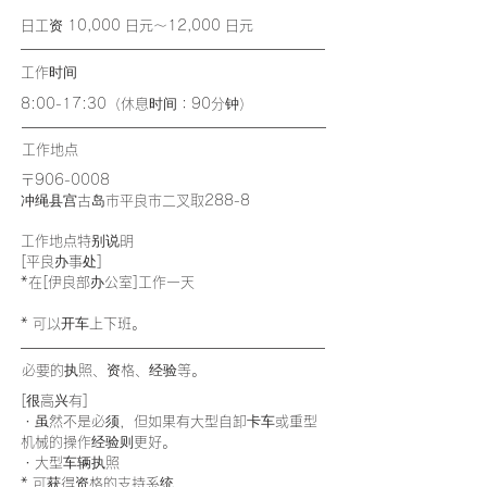
日工资 10,000 日元～12,000 日元
工作时间
8:00-17:30（休息时间：90分钟）
​工作地点
〒906-0008
冲绳县宫古岛市平良市二叉取288-8
工作地点特别说明
[平良办事处]
*在[伊良部办公室]工作一天
* 可以开车上下班。
必要的执照、资格、经验等。
[很高兴有]
・虽然不是必须，但如果有大型自卸卡车或重型
机械的操作经验则更好。
・大型车辆执照
​* 可获得资格的支持系统