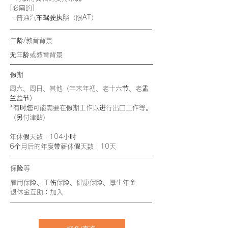
[必需的]
・普通汽车驾驶执照（限AT）
年龄/教育背景
无年龄或教育背景
假期
周六、周日、其他（
年末年初、老十六节、老盂
兰盆节
)
*有时您可能需要在假期工作以进行出口工作等。
（另付津贴）
年休假天数：104小时
6个月后的年度带薪休假天数：10天
​保险等
雇用保险、工伤保险、健康保险、厚生年金
​退休金互助：加入